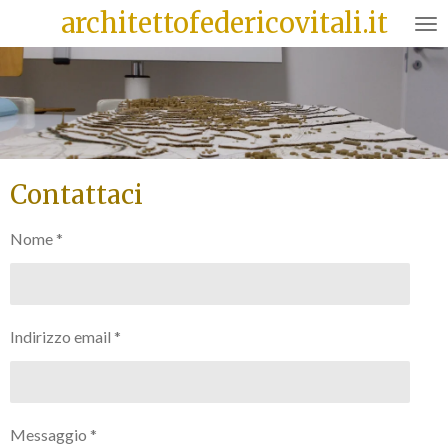
architettofedericovitali.it
Vai
al
contenuto
principale
Contattaci
Nome *
Indirizzo email *
Messaggio *